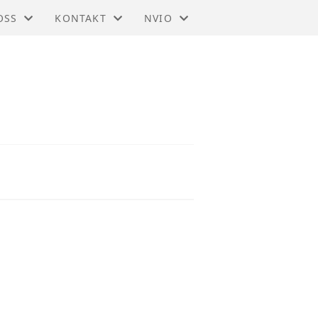
OSS
KONTAKT
NVIO
 - OPPDAL
KONTAKT
BLI MEDLEM
STYRET
TIL HOVEDSIDEN