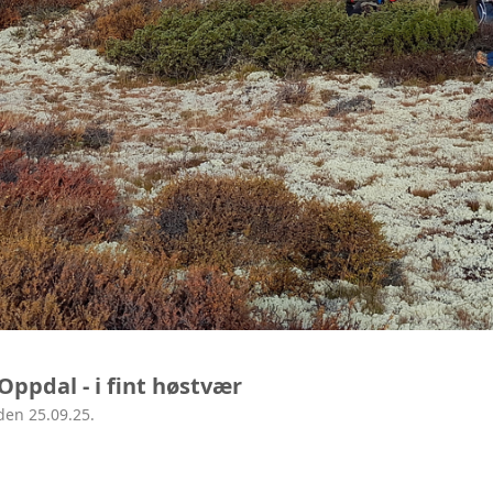
ppdal - i fint høstvær
den 25.09.25.