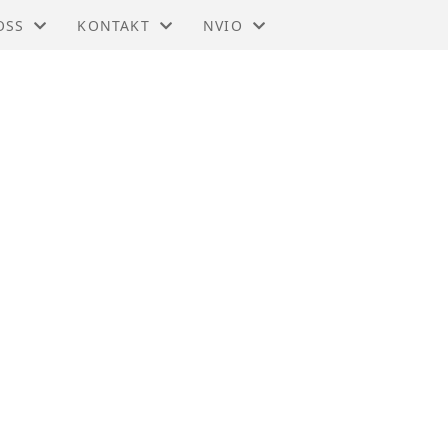
OSS
KONTAKT
NVIO
 - OPPDAL
KONTAKT
BLI MEDLEM
STYRET
TIL HOVEDSIDEN